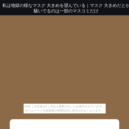
私は地獄の様なマスク 大きめを望んでいる
｜
マスク 大きめだと
騒いでるのは一部のマスコミだけ
[PR] この広告は3ヶ月以上更新がないため表示されています。
ホームページを更新後24時間以内に表示されなくなります。