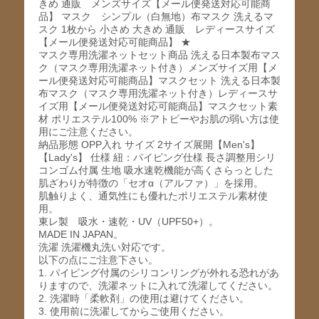
きめ 通販 メンズサイズ【メール便発送対応可能商
品】 マスク シンプル（白無地）布マスク 洗えるマ
スク 1枚から 小さめ 大きめ 通販 レディースサイズ
【メール便発送対応可能商品】 ★
マスク専用洗濯ネットセット商品 洗える日本製布マス
ク（マスク専用洗濯ネット付き）メンズサイズ用【メ
ール便発送対応可能商品】マスクセット 洗える日本製
布マスク（マスク専用洗濯ネット付き）レディースサ
イズ用【メール便発送対応可能商品】マスクセット素
材 ポリエステル100% ※アトピーやお肌の弱い方は使
用にご注意ください。
納品形態 OPP入れ サイズ 2サイズ展開【Men's】
【Lady's】 仕様 紐：パイピング仕様 長さ調整用シリ
コンゴム付属 生地 吸水速乾機能が高くさらっとした
肌ざわりが特徴の「セオα（アルファ）」を採用。
肌触りよく、通気性にも優れたポリエステル素材使
用。
東レ製 吸水・速乾・UV（UPF50+）。
MADE IN JAPAN。
洗濯 洗濯機丸洗い対応です。
以下の点にご注意下さい。
1. パイピング付属のシリコンリングが外れる恐れがあ
りますので、洗濯ネットに入れて洗濯してください。
2. 洗濯時「柔軟剤」の使用は避けてください。
3. 使用前に洗濯してからご使用ください。