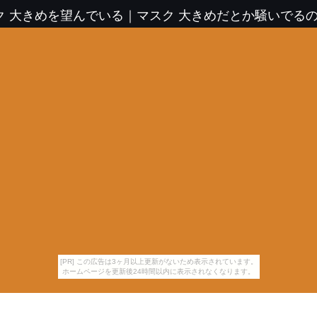
ク 大きめを望んでいる
｜
マスク 大きめだとか騒いでる
[PR] この広告は3ヶ月以上更新がないため表示されています。
ホームページを更新後24時間以内に表示されなくなります。