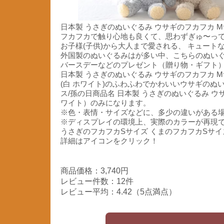
日本製 うさぎのぬいぐるみ ウサギのフカフカ 
フカフカで触り心地も良くて、思わずぎゅ〜っ
お子様(子供)から大人まで愛される、 キュート
外国製のぬいぐるみはが多い中、こちらのぬい
バースデーなどのプレゼント（贈り物・ギフト
日本製 うさぎのぬいぐるみ ウサギのフカフカ M
(白 ホワイト)のふわふわでかわいいウサギのぬい
ス/孫の日商品名 日本製 うさぎのぬいぐるみ ウサ
ワイト）のみになります。
※色・表情・サイズなどに、多少の違いがある
※ディスプレイの環境上、実際のカラーが再現
うさぎのフカフカSサイズ くまのフカフカSサイ
詳細はアイコンをクリック！
商品価格：3,740円
レビュー件数：12件
レビュー平均：4.42（5点満点）