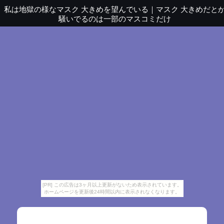
私は地獄の様なマスク 大きめを望んでいる
｜
マスク 大きめだと
騒いでるのは一部のマスコミだけ
[PR] この広告は3ヶ月以上更新がないため表示されています。
ホームページを更新後24時間以内に表示されなくなります。