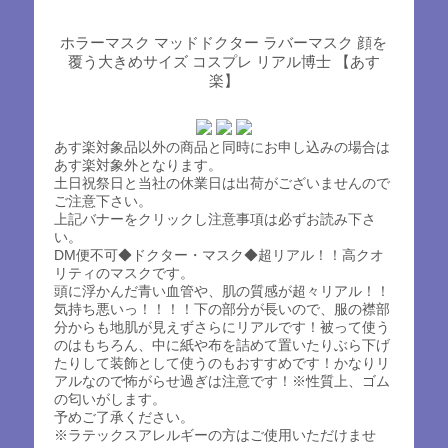
ホラーマスク マッドドクター ラバーマスク 顔を
覆う大きめサイズ コスプレ リアル博士 【あす
楽】
あす楽対象品以外の商品と同時にお申し込みの場合は
あす楽対象外となります。
土日祝祭日と当社の休業日は出荷がございませんので
ご注意下さい。
上記バナーをクリックし注意事項は必ずお読み下さ
い。
DM便不可◆ドクター・マスク◆超リアル！！高クオ
リティのマスクです。
頭に浮かんだ青い血管や、肌の質感が超々リアル！！
気持ち悪いっ！！！！下の部分が長いので、服の襟部
分からも地肌が見えずさらにリアルです！被って使う
のはもちろん、中に紙や布を詰めて置いたりぶら下げ
たりして装飾として使うのもおすすめです！かなりリ
アルなので怖がらせ過ぎは注意です！※性質上、ゴム
の匂いがします。
予めご了承ください。
※ラテックスアレルギーの方はご使用いただけませ