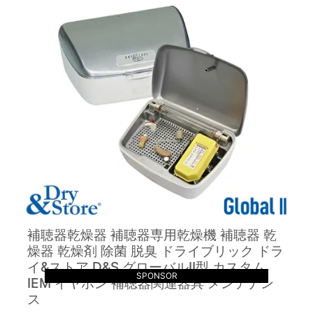
補聴器乾燥器 補聴器専用乾燥機 補聴器 乾
燥器 乾燥剤 除菌 脱臭 ドライブリック ドラ
イ&ストア D&S グローバルII型 カスタム
SPONSOR
IEM イヤホン 補聴器関連器具 メンテナン
ス